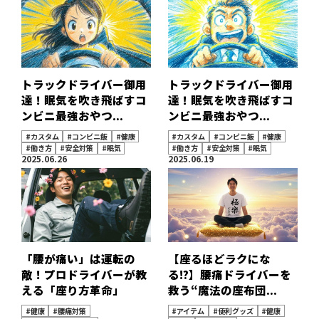
トラックドライバー御用
トラックドライバー御用
達！眠気を吹き飛ばすコ
達！眠気を吹き飛ばすコ
ンビニ最強おやつ...
ンビニ最強おやつ...
#カスタム
#コンビニ飯
#健康
#カスタム
#コンビニ飯
#健康
#働き方
#安全対策
#眠気
#働き方
#安全対策
#眠気
2025.06.26
2025.06.19
「腰が痛い」は運転の
【座るほどラクにな
敵！プロドライバーが教
る!?】腰痛ドライバーを
える「座り方革命」
救う“魔法の座布団...
#健康
#腰痛対策
#アイテム
#便利グッズ
#健康