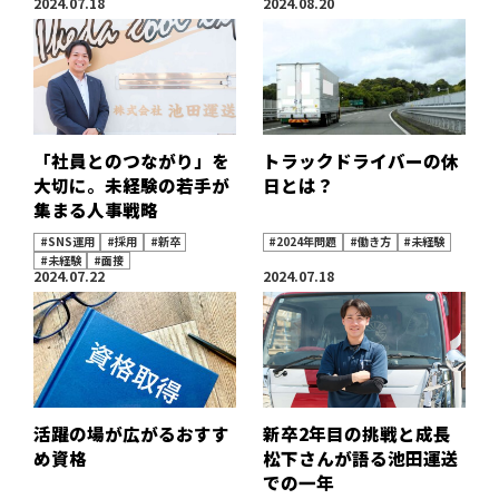
2024.07.18
2024.08.20
「社員とのつながり」を
トラックドライバーの休
大切に。未経験の若手が
日とは？
集まる人事戦略
#SNS運用
#採用
#新卒
#2024年問題
#働き方
#未経験
#未経験
#面接
2024.07.22
2024.07.18
活躍の場が広がるおすす
新卒2年目の挑戦と成長
め資格
松下さんが語る池田運送
での一年