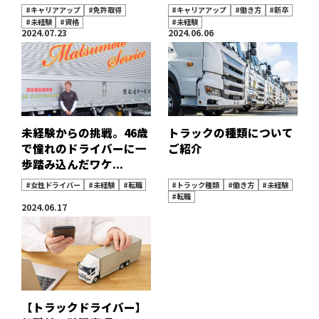
#キャリアアップ
#免許取得
#キャリアアップ
#働き方
#新卒
#未経験
#資格
#未経験
2024.07.23
2024.06.06
未経験からの挑戦。46歳
トラックの種類について
で憧れのドライバーに一
ご紹介
歩踏み込んだワケ...
#女性ドライバー
#未経験
#転職
#トラック種類
#働き方
#未経験
#転職
2024.06.17
【トラックドライバー】