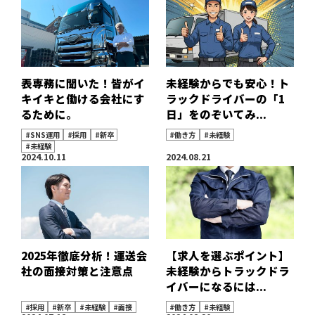
表専務に聞いた！皆がイ
未経験からでも安心！ト
キイキと働ける会社にす
ラックドライバーの「1
るために。
日」をのぞいてみ...
#SNS運用
#採用
#新卒
#働き方
#未経験
#未経験
2024.10.11
2024.08.21
2025年徹底分析！運送会
【求人を選ぶポイント】
社の面接対策と注意点
未経験からトラックドラ
イバーになるには...
#採用
#新卒
#未経験
#面接
#働き方
#未経験