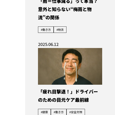
「雨＝仕事減る」って本当？
意外と知らない“梅雨と物
流”の関係
#働き方
#物流
2025.06.12
「疲れ目撃退！」ドライバー
のための目元ケア最前線
#健康
#働き方
#安全対策