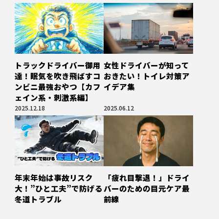
トラックドライバー御用
女性ドライバーが知って
達！眠気を吹き飛ばすコ
おきたい！トイレ対策ア
ンビニ最強おやつ【カフ
イデア集
ェイン系・刺激系編】
2025.12.18
2025.06.12
「疲れ目撃退！」ドライ
年末年始は事故リスク
バーのための目元ケア最
大！”ひと工夫”で防げる
前線
冬道トラブル