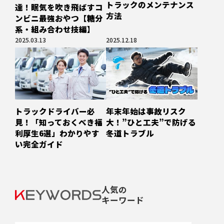
トラックのメンテナンス
達！眠気を吹き飛ばすコ
方法
ンビニ最強おやつ【糖分
系・組み合わせ技編】
2025.03.13
2025.12.18
トラックドライバー必
年末年始は事故リスク
見！「知っておくべき福
大！”ひと工夫”で防げる
利厚生6選」わかりやす
冬道トラブル
い完全ガイド
人気の
キーワード